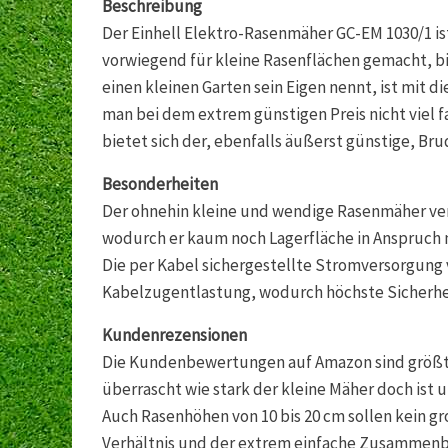
Beschreibung
Der Einhell Elektro-Rasenmäher GC-EM 1030/1 is
vorwiegend für kleine Rasenflächen gemacht, bi
einen kleinen Garten sein Eigen nennt, ist mit
man bei dem extrem günstigen Preis nicht viel 
bietet sich der, ebenfalls äußerst günstige, B
Besonderheiten
Der ohnehin kleine und wendige Rasenmäher ve
wodurch er kaum noch Lagerfläche in Anspruch
Die per Kabel sichergestellte Stromversorgung 
Kabelzugentlastung, wodurch höchste Sicherheit
Kundenrezensionen
Die Kundenbewertungen auf Amazon sind größtent
überrascht wie stark der kleine Mäher doch ist
Auch Rasenhöhen von 10 bis 20 cm sollen kein gr
Verhältnis und der extrem einfache Zusammenba