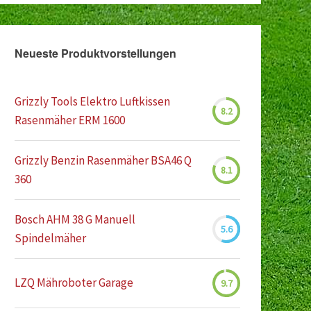
Neueste Produktvorstellungen
Grizzly Tools Elektro Luftkissen
8.2
Rasenmäher ERM 1600
Grizzly Benzin Rasenmäher BSA46 Q
8.1
360
Bosch AHM 38 G Manuell
5.6
Spindelmäher
LZQ Mähroboter Garage
9.7