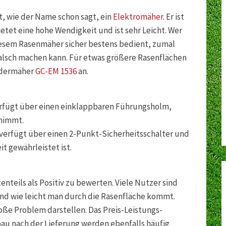
t, wie der Name schon sagt, ein
Elektromäher
. Er ist
etet eine hohe Wendigkeit und ist sehr Leicht. Wer
 diesem Rasenmäher sicher bestens bedient, zumal
falsch machen kann. Für etwas größere Rasenflächen
rudermäher
GC-EM 1536
an.
rfügt über einen einklappbaren Führungsholm,
 nimmt.
verfügt über einen 2-Punkt-Sicherheitsschalter und
 gewährleistet ist.
eils als Positiv zu bewerten. Viele Nutzer sind
 und wie leicht man durch die Rasenfläche kommt.
oße Problem darstellen. Das Preis-Leistungs-
u nach der Lieferung werden ebenfalls häufig