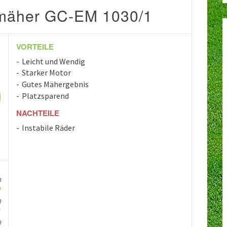
nmäher GC-EM 1030/1
VORTEILE
Leicht und Wendig
Starker Motor
Gutes Mähergebnis
Platzsparend
NACHTEILE
Instabile Räder
0
0
0