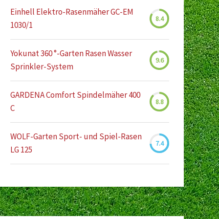
Einhell Elektro-Rasenmäher GC-EM
8.4
1030/1
Yokunat 360 °-Garten Rasen Wasser
9.6
Sprinkler-System
GARDENA Comfort Spindelmäher 400
8.8
C
WOLF-Garten Sport- und Spiel-Rasen
7.4
LG 125