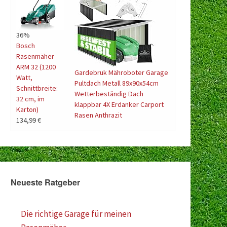
36%
Bosch
Rasenmäher
ARM 32 (1200
Gardebruk Mähroboter Garage
Watt,
Pultdach Metall 89x90x54cm
Schnittbreite:
Wetterbeständig Dach
32 cm, im
klappbar 4X Erdanker Carport
Karton)
Rasen Anthrazit
134,99 €
Neueste Ratgeber
Die richtige Garage für meinen