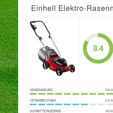
Einhell Elektro-Rase
8.4
HANDHABUNG
9.6/1
VERARBEITUNG
6.5/1
SCHNITTERGEBNIS
9.0/1